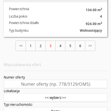
Powierzchnia
2
134.00 m
Liczba pokoi
4
Powierzchnia działki
2
924.00 m
Typ budynku
Wolnostojący
1
2
3
4
5
6
<<
>>
Wyszukiwarka ofert
Numer oferty
Lokalizacja
<< wybierz >>
Typ nieruchomości