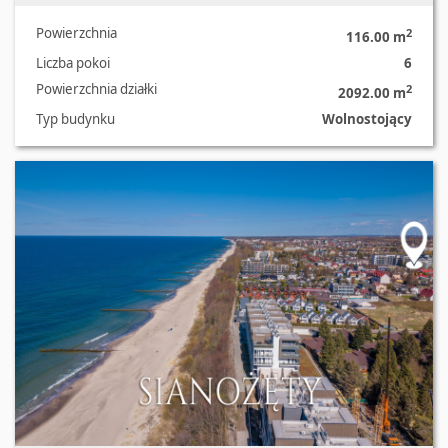
Powierzchnia
2
116.00 m
Liczba pokoi
6
Powierzchnia działki
2
2092.00 m
Typ budynku
Wolnostojący
Oferta nr 487/2181/ODS