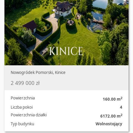
Nowogródek Pomorski, Kinice
2 499 000 zł
Powierzchnia
2
160.00 m
Liczba pokoi
4
Powierzchnia działki
2
6172.00 m
Typ budynku
Wolnostojący
Oferta nr 541/8967/ODS