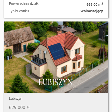
Powierzchnia działki
2
969.00 m
Typ budynku
Wolnostojący
Oferta nr 488/2181/ODS
Lubiszyn
629 000 zł