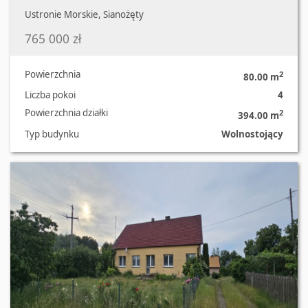
Ustronie Morskie, Sianożęty
765 000 zł
Powierzchnia
2
80.00 m
Liczba pokoi
4
Powierzchnia działki
2
394.00 m
Typ budynku
Wolnostojący
Oferta nr 124/3120/ODS