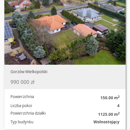
Gorzów Wielkopolski
990 000 zł
Powierzchnia
2
150.00 m
Liczba pokoi
4
Powierzchnia działki
2
1125.00 m
Typ budynku
Wolnostojący
Oferta nr 406/710/ODS