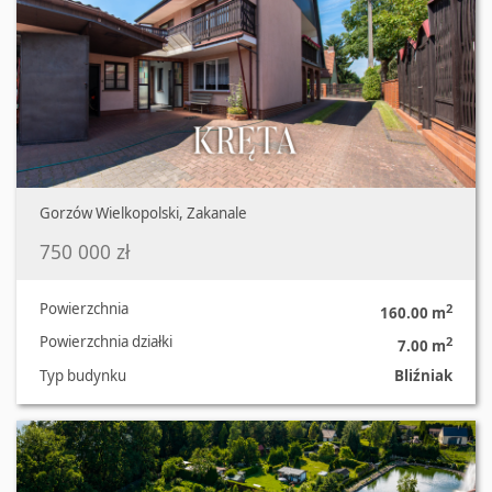
Gorzów Wielkopolski, Zakanale
750 000 zł
Powierzchnia
2
160.00 m
Powierzchnia działki
2
7.00 m
Typ budynku
Bliźniak
Oferta nr 489/2181/ODS