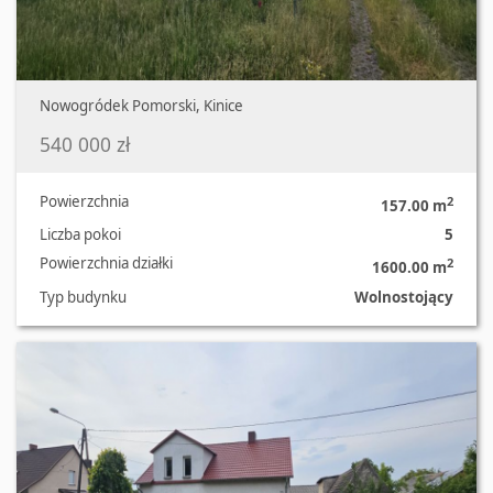
Nowogródek Pomorski, Kinice
540 000 zł
Powierzchnia
2
157.00 m
Liczba pokoi
5
Powierzchnia działki
2
1600.00 m
Typ budynku
Wolnostojący
Oferta nr 123/3120/ODS