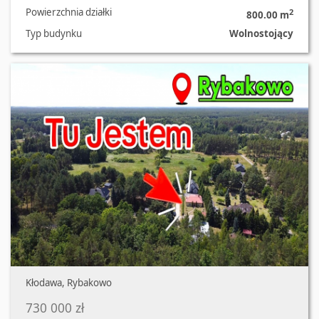
Powierzchnia działki
2
800.00 m
Typ budynku
Wolnostojący
Oferta nr 411/3129/ODS
Kłodawa, Rybakowo
730 000 zł