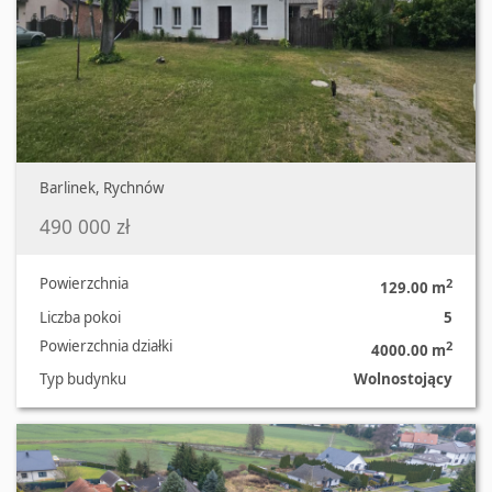
Barlinek, Rychnów
490 000 zł
Powierzchnia
2
129.00 m
Liczba pokoi
5
Powierzchnia działki
2
4000.00 m
Typ budynku
Wolnostojący
Oferta nr 822/3504/ODS