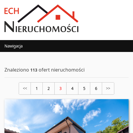
Nawigacja
Znaleziono
ofert nieruchomości
113
1
2
3
4
5
6
<<
>>
Oferta nr 490/2181/ODS