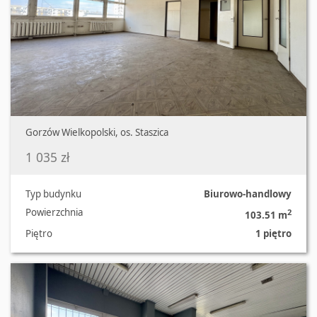
Gorzów Wielkopolski, os. Staszica
1 035 zł
Typ budynku
Biurowo-handlowy
Powierzchnia
2
103.51 m
Piętro
1 piętro
Oferta nr 1042/3070/OLW