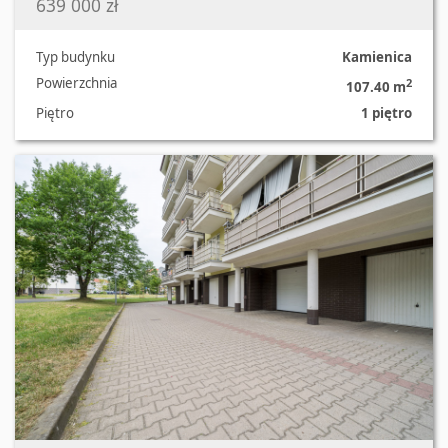
639 000 zł
Typ budynku
Kamienica
Powierzchnia
2
107.40 m
Piętro
1 piętro
Oferta nr 25/1987/OOS