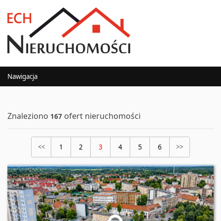
Nawigacja
Znaleziono
ofert nieruchomości
167
1
2
3
4
5
6
<<
>>
Oferta nr 53/2181/OOS