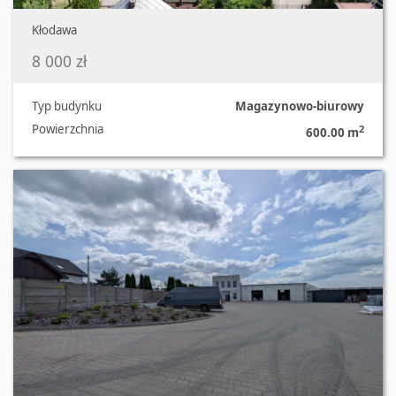
Kłodawa
8 000 zł
Typ budynku
Magazynowo-biurowy
Powierzchnia
2
600.00 m
Oferta nr 68/2301/OOW