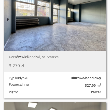
Gorzów Wielkopolski, os. Staszica
3 270 zł
Typ budynku
Biurowo-handlowy
Powierzchnia
2
327.00 m
Piętro
Parter
Oferta nr 473/2639/OLW