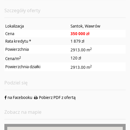
Szczegóły oferty
Lokalizacja
Santok, Wawrów
Cena
350 000 zł
Rata kredytu
*
1 879 zł
2
Powierzchnia
2913.00 m
2
120 zł
Cena/m
2
Powierzchnia działki
2913.00 m
Podziel się
na Facebooku
Pobierz PDF z ofertą
Zobacz na mapie