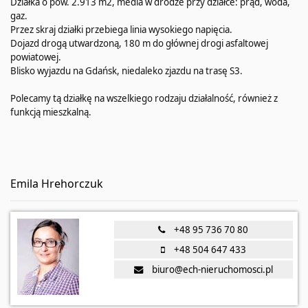
Działka o pow. 2.913 m2, media w drodze przy działce: prąd, woda,
gaz.
Przez skraj działki przebiega linia wysokiego napięcia.
Dojazd drogą utwardzoną, 180 m do głównej drogi asfaltowej
powiatowej.
Blisko wyjazdu na Gdańsk, niedaleko zjazdu na trasę S3.
Polecamy tą działkę na wszelkiego rodzaju działalność, również z
funkcją mieszkalną.
Emila Hrehorczuk
+48 95 736 70 80
+48 504 647 433
biuro@ech-nieruchomosci.pl