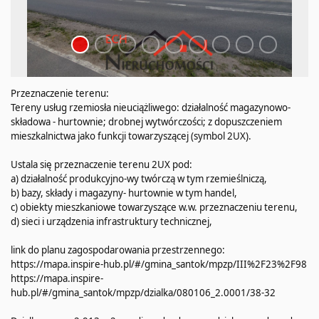
Przeznaczenie terenu:
Tereny usług rzemiosła nieuciążliwego: działalność magazynowo-
składowa - hurtownie; drobnej wytwórczości; z dopuszczeniem
mieszkalnictwa jako funkcji towarzyszącej (symbol 2UX).
Ustala się przeznaczenie terenu 2UX pod:
a) działalność produkcyjno-wy twórczą w tym rzemieślniczą,
b) bazy, składy i magazyny- hurtownie w tym handel,
c) obiekty mieszkaniowe towarzyszące w.w. przeznaczeniu terenu,
d) sieci i urządzenia infrastruktury technicznej,
link do planu zagospodarowania przestrzennego:
https://mapa.inspire-hub.pl/#/gmina_santok/mpzp/III%2F23%2F98
https://mapa.inspire-
hub.pl/#/gmina_santok/mpzp/dzialka/080106_2.0001/38-32