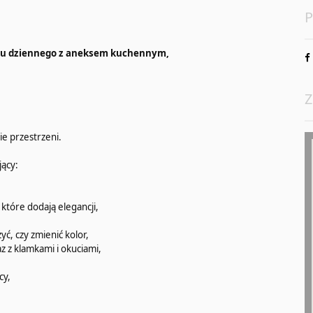
P
oju dziennego z aneksem kuchennym,
Z
ie przestrzeni.
ący:
, które dodają elegancji,
ć, czy zmienić kolor,
z z klamkami i okuciami,
cy,