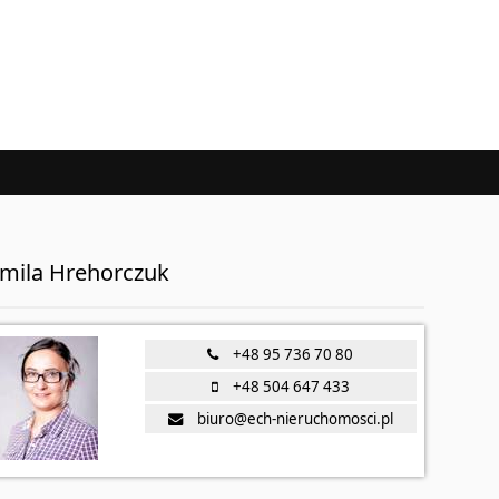
mila Hrehorczuk
+48 95 736 70 80
+48 504 647 433
biuro@ech-nieruchomosci.pl