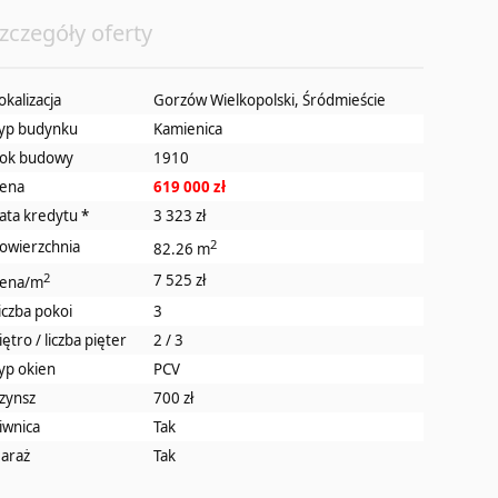
zczegóły oferty
okalizacja
Gorzów Wielkopolski, Śródmieście
yp budynku
Kamienica
ok budowy
1910
ena
619 000 zł
ata kredytu
*
3 323 zł
2
owierzchnia
82.26 m
2
7 525 zł
ena/m
iczba pokoi
3
iętro / liczba pięter
2 / 3
yp okien
PCV
zynsz
700 zł
iwnica
Tak
araż
Tak