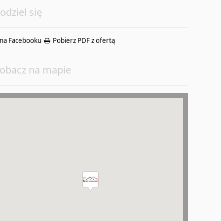
odziel się
na Facebooku
Pobierz PDF z ofertą
obacz na mapie