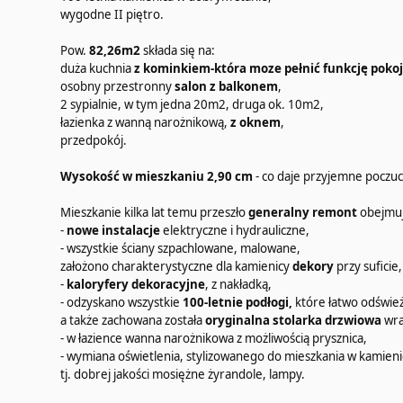
wygodne II piętro.
Pow.
82,26m2
składa się na:
duża kuchnia
z kominkiem-która moze pełnić funkcję pok
osobny przestronny
salon z balkonem
,
2 sypialnie, w tym jedna 20m2, druga ok. 10m2,
łazienka z wanną narożnikową,
z oknem
,
przedpokój.
Wysokość w mieszkaniu 2,90 cm
- co daje przyjemne poczuc
Mieszkanie kilka lat temu przeszło
generalny remont
obejmuj
-
nowe instalacje
elektryczne i hydrauliczne,
- wszystkie ściany szpachlowane, malowane,
założono charakterystyczne dla kamienicy
dekory
przy suficie
-
kaloryfery dekoracyjne
, z nakładką,
- odzyskano wszystkie
100-letnie podłogi,
które łatwo odświeży
a także zachowana została
oryginalna stolarka drzwiowa
wra
- w łazience wanna narożnikowa z możliwością prysznica,
- wymiana oświetlenia, stylizowanego do mieszkania w kamieni
tj. dobrej jakości mosiężne żyrandole, lampy.