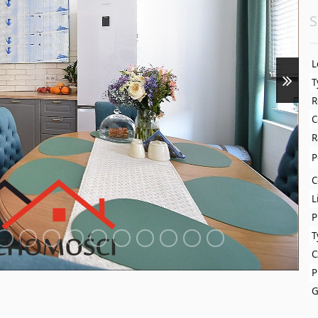
S
L
T
R
C
R
P
C
L
P
T
C
P
G