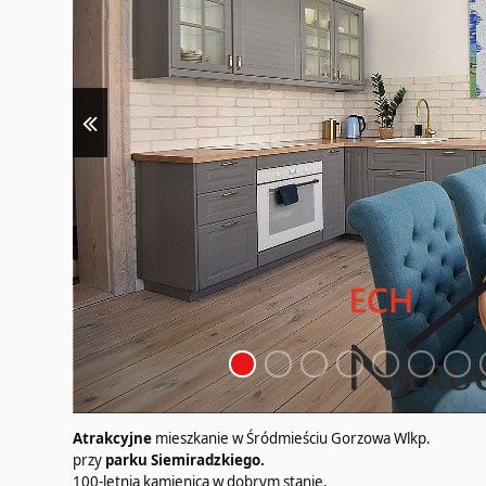
Atrakcyjne
mieszkanie w Śródmieściu Gorzowa Wlkp.
przy
parku Siemiradzkiego.
100-letnia kamienica w dobrym stanie,