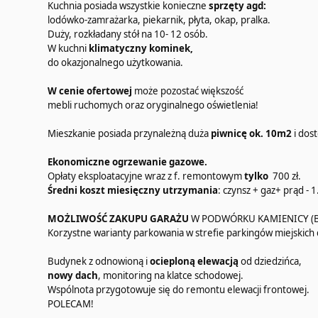
Kuchnia posiada wszystkie konieczne
sprzęty agd:
lodówko-zamrażarka, piekarnik, płyta, okap, pralka.
Duży, rozkładany stół na 10- 12 osób.
W kuchni
klimatyczny kominek,
do okazjonalnego użytkowania.
W cenie ofertowej
może pozostać większość
mebli ruchomych oraz oryginalnego oświetlenia!
Mieszkanie posiada przynależną duża
piwnicę ok. 10m2
i dos
Ekonomiczne ogrzewanie gazowe.
Opłaty eksploatacyjne wraz z f. remontowym
tylko
700 zł.
Średni koszt miesięczny utrzymania
: czynsz + gaz+ prąd - 1
MOŻLIWOŚĆ ZAKUPU GARAŻU
W PODWÓRKU KAMIENICY (B
Korzystne warianty parkowania w strefie parkingów miejskich
Budynek z odnowioną i
ocieploną elewacją
od dziedzińca,
nowy dach
, monitoring na klatce schodowej.
Wspólnota przygotowuje się do remontu elewacji frontowej.
POLECAM!