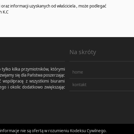
oraz informacji uzyskanych od właściciela , może podlegać
h K.C
Na skróty
 tylko kilka przymiotników, którymi
home
zwijamy się dla Państwa poszerzając
ć współpracę z wszystkimi biurami
kontakt
ego i okolic dodatkowo zwiększając
informacje nie są ofertą w rozumieniu Kodeksu Cywilnego.