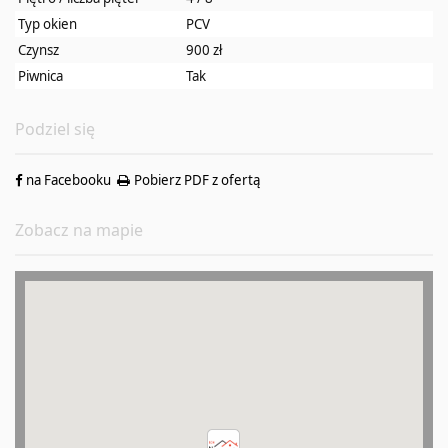
Typ okien
PCV
Czynsz
900 zł
Piwnica
Tak
Podziel się
na Facebooku
Pobierz PDF z ofertą
Zobacz na mapie