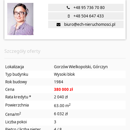
+48 95 736 70 80
+48 504 647 433
biuro@ech-nieruchomosci.pl
Szczegóły oferty
Lokalizacja
Gorzów Wielkopolski, Górczyn
Typ budynku
Wysoki blok
Rok budowy
1984
Cena
380 000 zł
Rata kredytu
*
2 040 zł
2
Powierzchnia
63.00 m
2
6 032 zł
Cena/m
Liczba pokoi
3
Piętro / liczba pięter
4 / 8