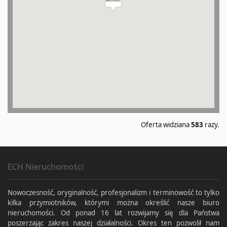
Oferta widziana
583
razy.
ECH Nieruchomości
Nowoczesność, oryginalność, profesjonalizm i terminowość to tylko
kilka przymiotników, którymi można określić nasze biuro
nieruchomości. Od ponad 16 lat rozwijamy się dla Państwa
poszerzając zakres naszej działalności. Okres ten pozwolił nam