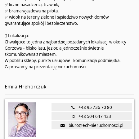
✅ liczne nasadzenia, trawnik,
✅ brama wjazdowa na pilota,
✅ widok na tereny zielone i sąsiedztwo nowych domów
gwarantujące spokój i bezpieczeństwo.
 Lokalizacja:
Chwalęcice to jedna z najbardziej pożądanych lokalizacji w okolicy
Gorzowa – blisko lasu, jezior, a jednocześnie świetnie
skomunikowana z miastem.
W pobliżu sklepy, punkty usługowe i komunikacja podmiejska.
Zapraszamy na prezentację nieruchomości
Emila Hrehorczuk
+48 95 736 70 80
+48 504 647 433
biuro@ech-nieruchomosci.pl