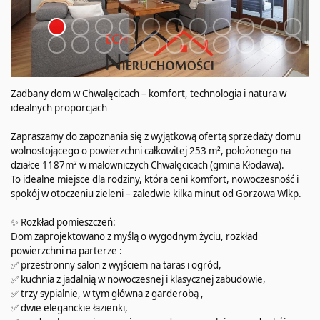
Zadbany dom w Chwalęcicach – komfort, technologia i natura w
idealnych proporcjach
Zapraszamy do zapoznania się z wyjątkową ofertą sprzedaży domu
wolnostojącego o powierzchni całkowitej 253 m², położonego na
działce 1187m² w malowniczych Chwalęcicach (gmina Kłodawa).
To idealne miejsce dla rodziny, która ceni komfort, nowoczesność i
spokój w otoczeniu zieleni – zaledwie kilka minut od Gorzowa Wlkp.
✨ Rozkład pomieszczeń:
Dom zaprojektowano z myślą o wygodnym życiu, rozkład
powierzchni na parterze :
✅ przestronny salon z wyjściem na taras i ogród,
✅ kuchnia z jadalnią w nowoczesnej i klasycznej zabudowie,
✅ trzy sypialnie, w tym główna z garderobą ,
✅ dwie eleganckie łazienki,