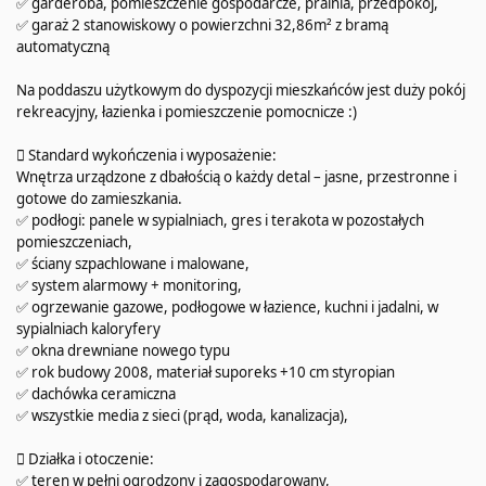
✅ garderoba, pomieszczenie gospodarcze, pralnia, przedpokój,
✅ garaż 2 stanowiskowy o powierzchni 32,86m² z bramą
automatyczną
Na poddaszu użytkowym do dyspozycji mieszkańców jest duży pokój
rekreacyjny, łazienka i pomieszczenie pomocnicze :)
 Standard wykończenia i wyposażenie:
Wnętrza urządzone z dbałością o każdy detal – jasne, przestronne i
gotowe do zamieszkania.
✅ podłogi: panele w sypialniach, gres i terakota w pozostałych
pomieszczeniach,
✅ ściany szpachlowane i malowane,
✅ system alarmowy + monitoring,
✅ ogrzewanie gazowe, podłogowe w łazience, kuchni i jadalni, w
sypialniach kaloryfery
✅ okna drewniane nowego typu
✅ rok budowy 2008, materiał suporeks +10 cm styropian
✅ dachówka ceramiczna
✅ wszystkie media z sieci (prąd, woda, kanalizacja),
 Działka i otoczenie:
✅ teren w pełni ogrodzony i zagospodarowany,