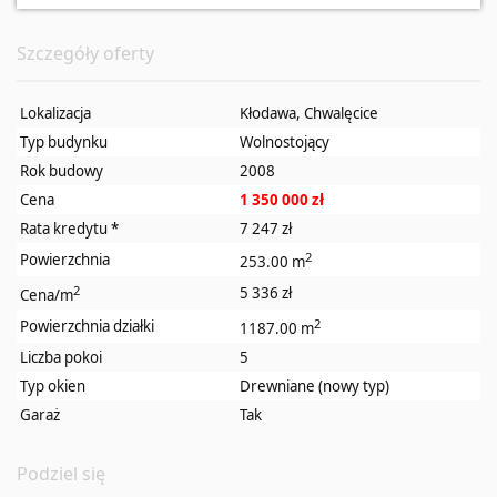
Szczegóły oferty
Lokalizacja
Kłodawa, Chwalęcice
Typ budynku
Wolnostojący
Rok budowy
2008
Cena
1 350 000 zł
Rata kredytu
*
7 247 zł
2
Powierzchnia
253.00 m
2
5 336 zł
Cena/m
2
Powierzchnia działki
1187.00 m
Liczba pokoi
5
Typ okien
Drewniane (nowy typ)
Garaż
Tak
Podziel się