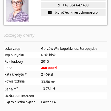
+48 504 647 433
biuro@ech-nieruchomosci.pl
Szczegóły oferty
Lokalizacja
Gorzów Wielkopolski, os. Europejskie
Typ budynku
Niski blok
Rok budowy
2015
Cena
460 000 zł
Rata kredytu
*
2 469 zł
2
Powierzchnia
33.50 m
2
13 731 zł
Cena/m
Liczba pomieszczeń
1
Piętro / liczba pięter
Parter / 4